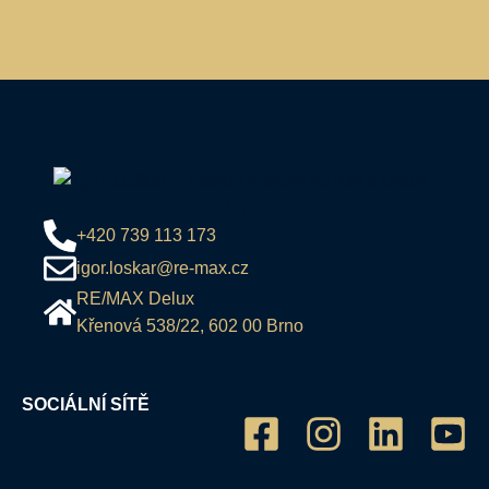
+420 739 113 173
igor.loskar@re-max.cz
RE/MAX Delux
Křenová 538/22, 602 00 Brno
SOCIÁLNÍ SÍTĚ