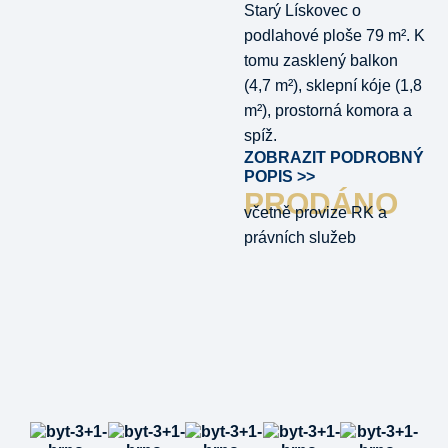
Starý Lískovec o
podlahové ploše 79 m². K
tomu zasklený balkon
(4,7 m²), sklepní kóje (1,8
m²), prostorná komora a
spíž.
ZOBRAZIT PODROBNÝ
POPIS >>
PRODÁNO
včetně provize RK a
právních služeb