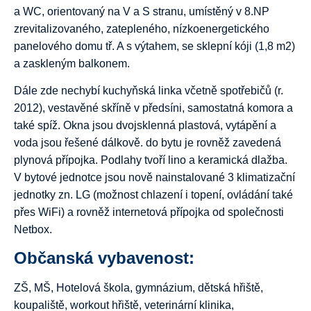
a WC, orientovaný na V a S stranu, umístěný v 8.NP
zrevitalizovaného, zatepleného, nízkoenergetického
panelového domu tř. A s výtahem, se sklepní kóji (1,8 m2)
a zaskleným balkonem.
Dále zde nechybí kuchyňská linka včetně spotřebičů (r.
2012), vestavěné skříně v předsíni, samostatná komora a
také spíž. Okna jsou dvojsklenná plastová, vytápění a
voda jsou řešené dálkově. do bytu je rovněž zavedená
plynová přípojka. Podlahy tvoří lino a keramická dlažba.
V bytové jednotce jsou nově nainstalované 3 klimatizační
jednotky zn. LG (možnost chlazení i topení, ovládání také
přes WiFi) a rovněž internetová přípojka od společnosti
Netbox.
Občanská vybavenost:
ZŠ, MŠ, Hotelová škola, gymnázium, dětská hřiště,
koupaliště, workout hřiště, veterinární klinika,