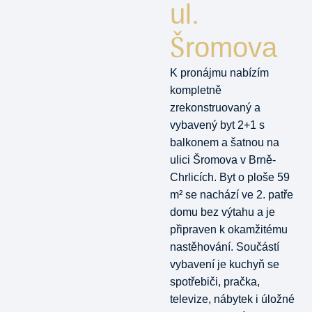
ul.
Šromova
K pronájmu nabízím
kompletně
zrekonstruovaný a
vybavený byt 2+1 s
balkonem a šatnou na
ulici Šromova v Brně-
Chrlicích. Byt o ploše 59
m² se nachází ve 2. patře
domu bez výtahu a je
připraven k okamžitému
nastěhování. Součástí
vybavení je kuchyň se
spotřebiči, pračka,
televize, nábytek i úložné