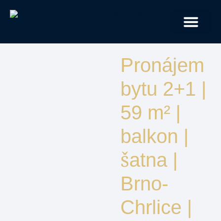
JAK PRACUJI
Pronájem
bytu 2+1 |
59 m² |
balkon |
šatna |
Brno-
Chrlice |