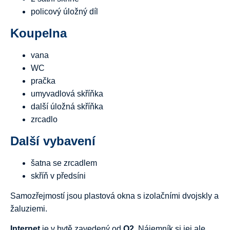
policový úložný díl
Koupelna
vana
WC
pračka
umyvadlová skříňka
další úložná skříňka
zrcadlo
Další vybavení
šatna se zrcadlem
skříň v předsíni
Samozřejmostí jsou plastová okna s izolačními dvojskly a
žaluziemi.
Internet
je v bytě zavedený od
O2
. Nájemník si jej ale