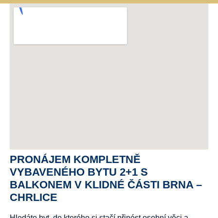
PRONÁJEM KOMPLETNĚ
VYBAVENÉHO BYTU 2+1 S
BALKONEM V KLIDNÉ ČÁSTI BRNA –
CHRLICE
Hledáte byt, do kterého si stačí přinést osobní věci a