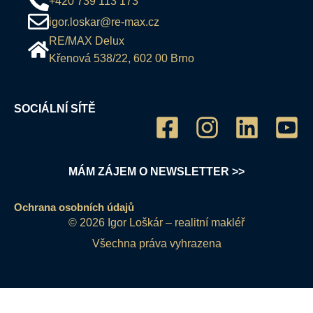
+420 739 113 173
igor.loskar@re-max.cz
RE/MAX Delux
Křenová 538/22, 602 00 Brno
SOCIÁLNÍ SÍTĚ
MÁM ZÁJEM O NEWSLETTER >>
Ochrana osobních údajů
© 2026 Igor Loškár – realitní makléř
Všechna práva vyhrazena