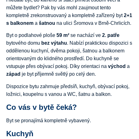
můžete bydlet? Pak by vás mohl zaujmout tento
kompletně zrekonstruovaný a kompletně zařízený byt
2+1
s balkonem
a
šatnou
na ulici Šromova v Brně-Chrlicích.
Byt o podlahové ploše
59 m²
se nachází ve
2. patře
bytového domu
bez výtahu
. Nabízí praktickou dispozici s
oddělenou kuchyní, dvěma pokoji, šatnou a balkonem
orientovaným do klidného prostředí. Do kuchyně se
vstupuje přes obývací pokoj. Díky orientaci na
východ
a
západ
je byt příjemně světlý po celý den.
Dispozice bytu zahrnuje předsíň, kuchyň, obývací pokoj,
ložnici, koupelnu s vanou a WC, šatnu a balkon.
Co vás v bytě čeká?
Byt se pronajímá kompletně vybavený.
Kuchyň