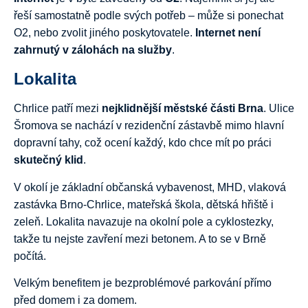
řeší samostatně podle svých potřeb – může si ponechat
O2, nebo zvolit jiného poskytovatele.
Internet není
zahrnutý v zálohách na služby
.
Lokalita
Chrlice patří mezi
nejklidnější městské části Brna
. Ulice
Šromova se nachází v rezidenční zástavbě mimo hlavní
dopravní tahy, což ocení každý, kdo chce mít po práci
skutečný klid
.
V okolí je základní občanská vybavenost, MHD, vlaková
zastávka Brno-Chrlice, mateřská škola, dětská hřiště i
zeleň. Lokalita navazuje na okolní pole a cyklostezky,
takže tu nejste zavření mezi betonem. A to se v Brně
počítá.
Velkým benefitem je bezproblémové parkování přímo
před domem i za domem.