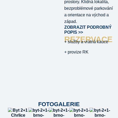
prostory. Klidná lokalita,
bezproblémové parkování
a orientace na východ a
západ.
ZOBRAZIT PODROBNÝ
POPIS >>
REZERVACE
+ služby a vratná kauce
+ provize RK
FOTOGALERIE