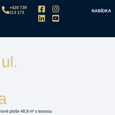
+420 739
NABÍDKA
113 173
ul.
a
ahové ploše 48,9 m² s terasou