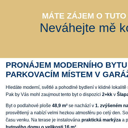
MÁTE ZÁJEM O TUTO
Neváhejte mě ko
PRONÁJEM
MODERNÍHO
BYT
PARKOVACÍM
MÍSTEM
V
GARÁŽ
Hledáte
moderní,
světlé
a
pohodlné
bydlení
v
klidné
lokalitě
Pak
by
Vás
mohl
zaujmout
tento
byt
o
dispozici
2+
kk
v
Šlap
Byt
o
podlahové
ploše
48,9
m²
se
nachází
v
1.
zvýšeném
n
prosvětlený
a
nabízí
velmi
hezkou
atmosféru
po
celý
den.
So
času
venku.
Na
terase
je
instalována
praktická
markýza
a
bytového
domu
o
velikosti
16
m²
.