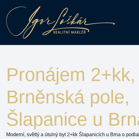
Pronájem 2+kk, 
Brněnská pole,
Šlapanice u Brn
Moderní, světlý a útulný byt 2+kk Šlapanicích u Brna o podl