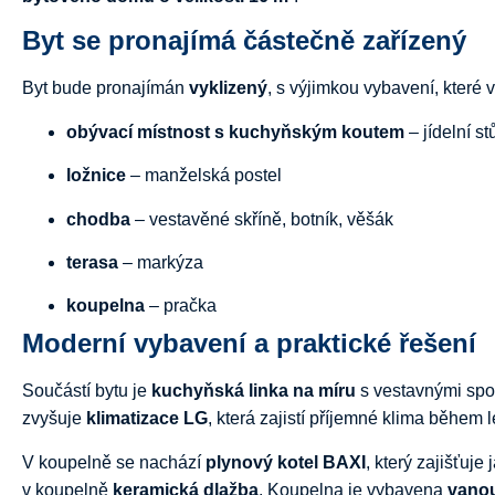
Byt
se
pronajímá
částečně
zařízený
Byt
bude
pronajímán
vyklizený
,
s
výjimkou
vybavení,
které
obývací
místnost
s
kuchyňským
koutem
–
jídelní
st
ložnice
–
manželská
postel
chodba
–
vestavěné
skříně,
botník,
věšák
terasa
–
markýza
koupelna
– pračka
Moderní
vybavení
a
praktické
řešení
Součástí
bytu
je
kuchyňská
linka
na
míru
s
vestavnými
spo
zvyšuje
klimatizace
LG
,
která
zajistí
příjemné
klima
během
V
koupelně
se
nachází
plynový
kotel
BAXI
,
který
zajišťuje
v
koupelně
keramická
dlažba
.
Koupelna
je
vybavena
vano