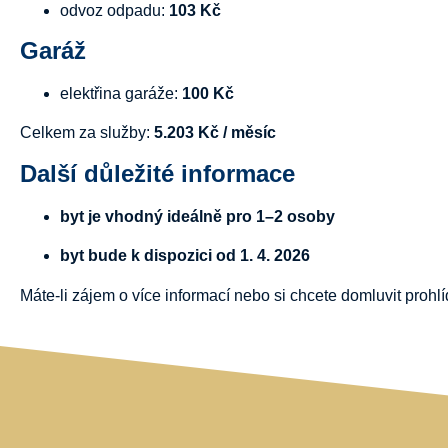
odvoz
odpadu:
103
Kč
Garáž
elektřina
garáže:
100
Kč
Celkem
za
služby:
5.203
Kč /
měsíc
Další
důležité
informace
byt
je
vhodný
ideálně
pro
1–
2
osoby
byt
bude
k
dispozici
od
1.
4.
2026
Máte-
li
zájem
o
více
informací
nebo
si
chcete
domluvit
prohl