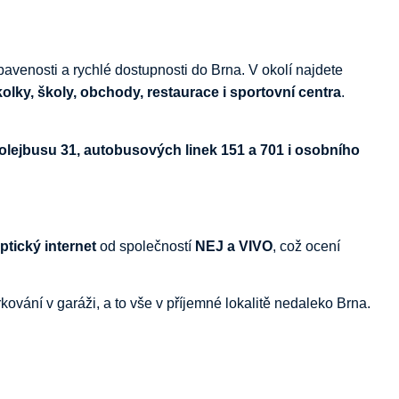
bavenosti
a
rychlé
dostupnosti
do
Brna.
V
okolí
najdete
kolky,
školy,
obchody,
restaurace
i
sportovní
centra
.
rolejbusu
31,
autobusových
linek
151
a
701
i
osobního
ptický
internet
od
společností
NEJ
a
VIVO
,
což
ocení
rkování
v
garáži,
a
to
vše
v
příjemné
lokalitě
nedaleko
Brna.