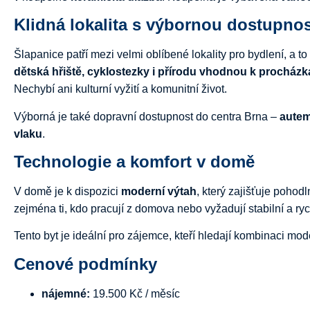
Klidná
lokalita
s
výbornou
dostupnos
Šlapanice
patří
mezi
velmi
oblíbené
lokality
pro
bydlení,
a
to
dětská
hřiště,
cyklostezky
i
přírodu
vhodnou
k
procház
Nechybí
ani
kulturní
vyžití
a
komunitní
život.
Výborná
je
také
dopravní
dostupnost
do
centra
Brna –
aute
vlaku
.
Technologie
a
komfort
v
domě
V
domě
je
k
dispozici
moderní
výtah
,
který
zajišťuje
pohodl
zejména
ti,
kdo
pracují
z
domova
nebo
vyžadují
stabilní
a
ry
Tento
byt
je
ideální
pro
zájemce,
kteří
hledají
kombinaci
mod
Cenové
podmínky
nájemné:
19.500
Kč /
měsíc