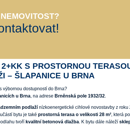
 NEMOVITOST?
ntaktovat!
U
2+
KK
S
PROSTORNOU
TERASO
I –
ŠLAPANICE
U
BRNA
s
výbornou
dostupností
do
Brna?
anicích
u
Brna
,
na
adrese
Brněnská
pole
1932/
32
.
adzemním
podlaží
nízkoenergetické
cihlové
novostavby
z
roku
učástí
bytu
je
také
prostorná
terasa
o
velikosti
28
m²
,
která
po
podlahu
tvoří
kvalitní
betonová
dlažba
.
K
bytu
dále
náleží
skle