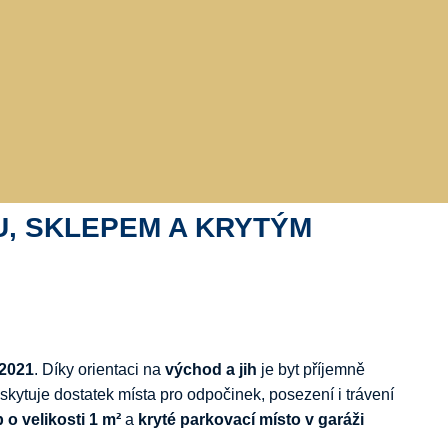
U,
SKLEPEM
A
KRYTÝM
2021
.
Díky
orientaci
na
východ
a
jih
je
byt
příjemně
skytuje
dostatek
místa
pro
odpočinek,
posezení
i
trávení
p
o
velikosti
1
m²
a
kryté
parkovací
místo
v
garáži