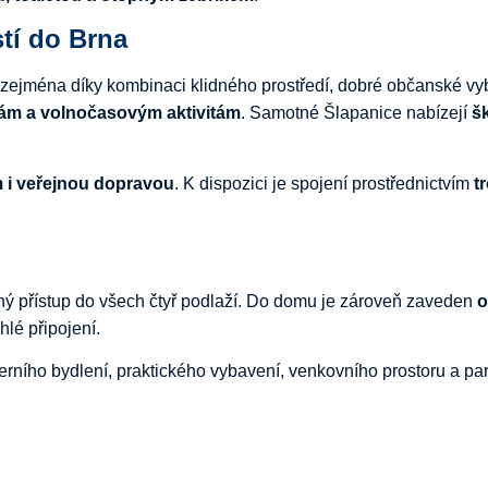
tí
do
Brna
zejména
díky
kombinaci
klidného
prostředí,
dobré
občanské
vy
kám
a
volnočasovým
aktivitám
.
Samotné
Šlapanice
nabízejí
š
m
i
veřejnou
dopravou
.
K
dispozici
je
spojení
prostřednictvím
t
ný
přístup
do
všech
čtyř
podlaží.
Do
domu
je
zároveň
zaveden
o
chlé
připojení.
erního
bydlení,
praktického
vybavení,
venkovního
prostoru
a
pa