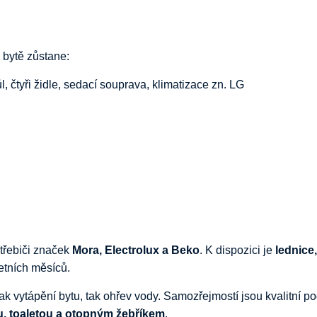
v
bytě
zůstane:
ůl,
čtyři
židle,
sedací
souprava,
klimatizace
zn.
LG
třebiči
značek
Mora,
Electrolux
a
Beko
.
K
dispozici
je
lednice
letních
měsíců.
jak
vytápění
bytu,
tak
ohřev
vody.
Samozřejmostí
jsou
kvalitní
po
u,
toaletou
a
otopným
žebříkem
.