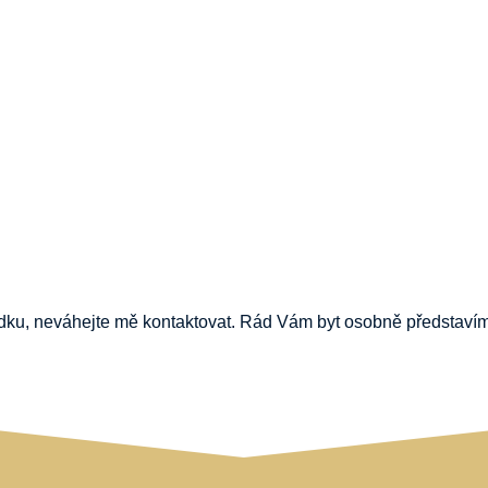
ídku,
neváhejte
mě
kontaktovat.
Rád
Vám
byt
osobně
představím