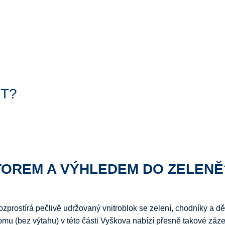
T?
TOREM A VÝHLEDEM DO ZELENĚ
ozprostírá pečlivě udržovaný vnitroblok se zelení, chodníky a dě
omu (bez výtahu) v této části Vyškova nabízí přesně takové zá