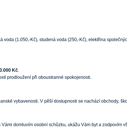
teplá voda (1.050,-Kč), studená voda (250,-Kč), elektřina společn
0.000 Kč
.
tí prodloužení při oboustranné spokojenosti.
anské vybavenosti. V pěší dostupnosti se nachází obchody, škol
i s Vámi domluvím osobní schůzku, ukážu Vám byt a zodpovím v