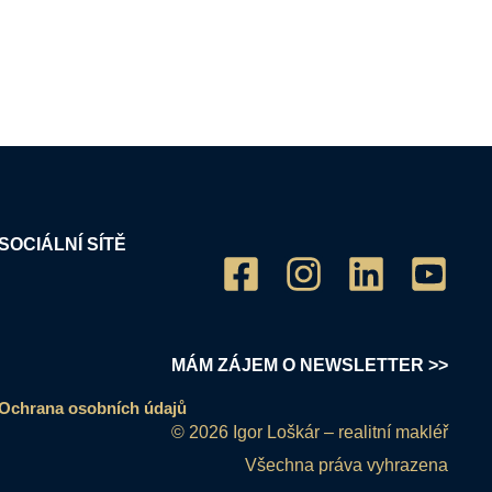
SOCIÁLNÍ SÍTĚ
MÁM ZÁJEM O NEWSLETTER >>
Ochrana osobních údajů
© 2026 Igor Loškár – realitní makléř
Všechna práva vyhrazena