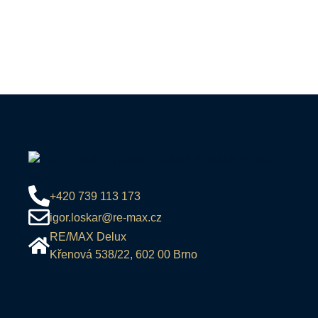
+420 739 113 173
igor.loskar@re-max.cz
RE/MAX Delux
Křenová 538/22, 602 00 Brno