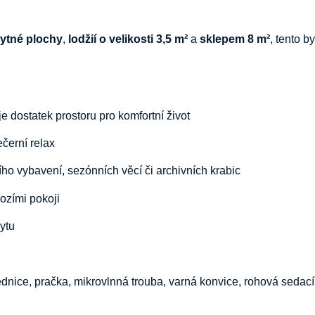
bytné plochy
,
lodžií o velikosti 3,5 m²
a
sklepem 8 m²
, tento b
uje dostatek prostoru pro komfortní život
černí relax
ího vybavení, sezónních věcí či archivních krabic
zími pokoji
bytu
lednice, pračka, mikrovlnná trouba, varná konvice, rohová sedací