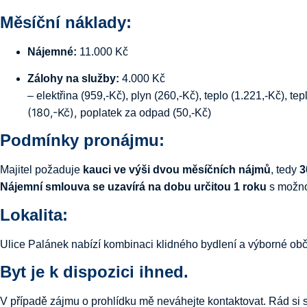
Měsíční náklady:
Nájemné:
11.000 Kč
Zálohy na služby:
4.000 Kč
– elektřina (959,-Kč), plyn (260,-Kč), teplo (1.221,-Kč), 
(180,-Kč),
poplatek za odpad (50,-Kč)
Podmínky pronájmu:
Majitel požaduje
kauci ve výši dvou měsíčních nájmů
, tedy
3
Nájemní smlouva se uzavírá na dobu určitou 1 roku
s možnos
Lokalita:
Ulice Palánek nabízí kombinaci klidného bydlení a výborné obč
Byt je k dispozici ihned.
V případě zájmu o prohlídku mě neváhejte kontaktovat. Rád s