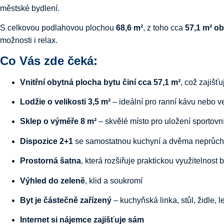
městské bydlení.
S celkovou podlahovou plochou
68,6 m²
, z toho cca
57,1 m² o
možnosti i relax.
Co Vás zde čeká:
Vnitřní obytná plocha bytu činí cca 57,1 m²
, což zajišť
Lodžie o velikosti 3,5 m²
– ideální pro ranní kávu nebo ve
Sklep o výměře 8 m²
– skvělé místo pro uložení sportovn
Dispozice 2+1
se samostatnou kuchyní a dvěma neprůcho
Prostorná šatna
, která rozšiřuje praktickou využitelnost 
Výhled do zeleně
, klid a soukromí
Byt je částečně zařízený
– kuchyňská linka, stůl, židle, 
Internet si nájemce zajišťuje sám