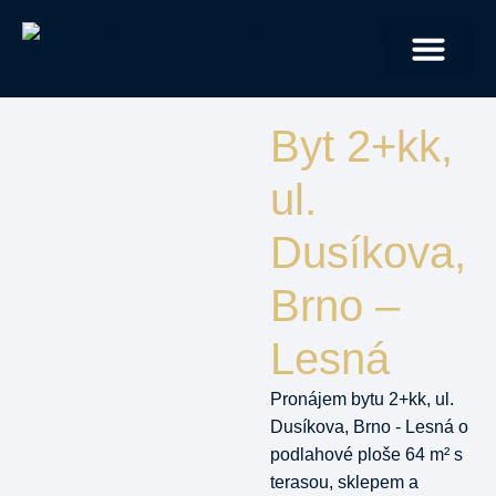
JAK PRACUJI
Byt 2+kk,
ul.
Dusíkova,
Brno –
Lesná
Pronájem bytu 2+kk, ul.
Dusíkova, Brno - Lesná o
podlahové ploše 64 m² s
terasou, sklepem a