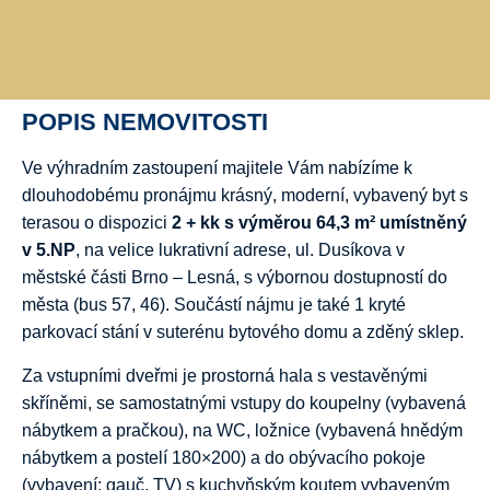
POPIS NEMOVITOSTI
Ve výhradním zastoupení majitele Vám nabízíme k
dlouhodobému pronájmu krásný, moderní, vybavený byt s
terasou o dispozici
2 + kk s výměrou 64,3 m² umístněný
v 5.NP
, na velice lukrativní adrese, ul. Dusíkova v
městské části Brno – Lesná, s výbornou dostupností do
města (bus 57, 46). Součástí nájmu je také 1 kryté
parkovací stání v suterénu bytového domu a zděný sklep.
Za vstupními dveřmi je prostorná hala s vestavěnými
skříněmi, se samostatnými vstupy do koupelny (vybavená
nábytkem a pračkou), na WC, ložnice (vybavená hnědým
nábytkem a postelí 180×200) a do obývacího pokoje
(vybavení: gauč, TV) s kuchyňským koutem vybaveným