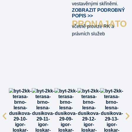
vestavěnými skříněmi.
ZOBRAZIT PODROBNÝ
POPIS >>
PRONAJATO
včetně provize RK a
právních služeb