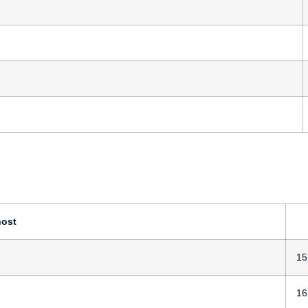
nost
15
16