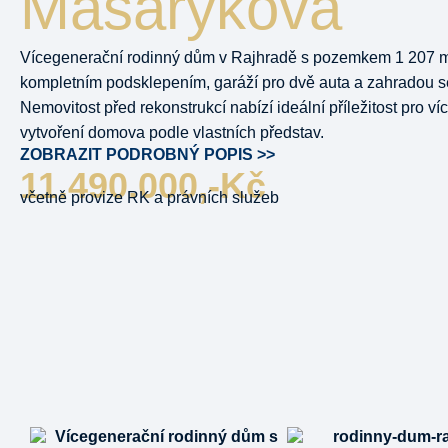
Masarykova
Vícegenerační rodinný dům v Rajhradě s pozemkem 1 207 m
kompletním podsklepením, garáží pro dvě auta a zahradou s
Nemovitost před rekonstrukcí nabízí ideální příležitost pro 
vytvoření domova podle vlastních představ.
ZOBRAZIT PODROBNÝ POPIS >>
11.490.000,-Kč
včetně provize RK a právních služeb