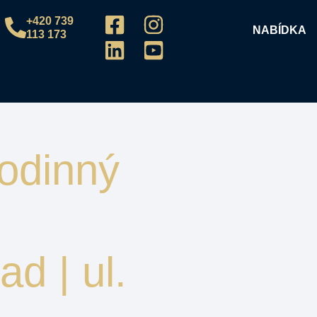
+420 739
NABÍDKA
113 173
odinný
ad | ul.