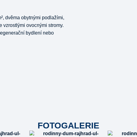
², dvěma obytnými podlažími,
e vzrostlými ovocnými stromy.
vícegenerační bydlení nebo
FOTOGALERIE