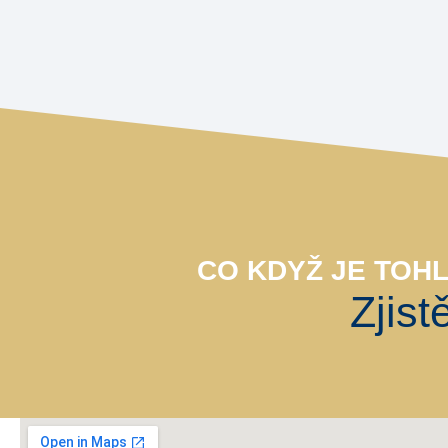
CO KDYŽ JE TOH
Zjist