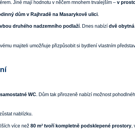
érem. Jiné mají hodnotu v něčem mnohem trvalejším –
v prost
odinný dům v Rajhradě na Masarykově ulici
.
avbou druhého nadzemního podlaží
. Dnes nabízí
dvě obytná
ovému majiteli umožňuje přizpůsobit si bydlení vlastním předst
ní
a samostatné WC
. Dům tak přirozeně nabízí možnost pohodlné
ůstat nablízku.
alších více než
80 m² tvoří kompletně podsklepené prostory
,