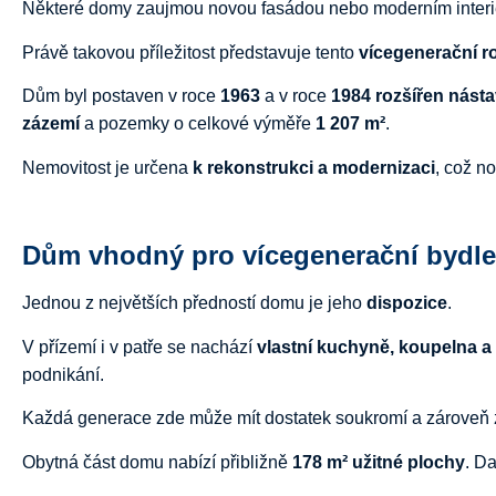
Některé domy zaujmou novou fasádou nebo moderním interi
Právě takovou příležitost představuje tento
vícegenerační r
Dům byl postaven v roce
1963
a v roce
1984 rozšířen nást
zázemí
a pozemky o celkové výměře
1 207 m²
.
Nemovitost je určena
k rekonstrukci a modernizaci
, což n
Dům vhodný pro vícegenerační bydle
Jednou z největších předností domu je jeho
dispozice
.
V přízemí i v patře se nachází
vlastní kuchyně, koupelna 
podnikání.
Každá generace zde může mít dostatek soukromí a zároveň z
Obytná část domu nabízí přibližně
178 m² užitné plochy
. D