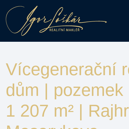
Vícegenerační r
dům | pozemek
1 207 m² | Rajhr