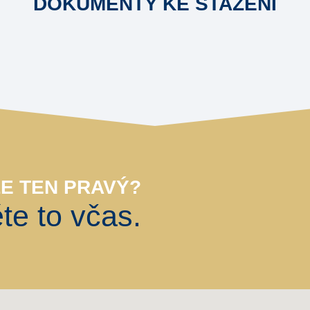
DOKUMENTY KE STAŽENÍ
LE TEN PRAVÝ?
ěte to včas.